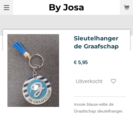
By Josa
Ga
direct
naar
de
hoofdinhoud
Sleutelhanger
de Graafschap
€ 5,95
Uitverkocht
mooie blauw-witte de
Graafschap sleutelhanger.