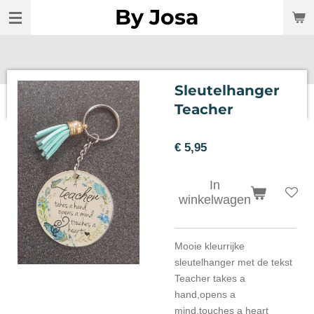
By Josa
Ga
direct
naar
de
hoofdinhoud
Sleutelhanger
Teacher
€ 5,95
In
winkelwagen
Mooie kleurrijke
sleutelhanger met de tekst
Teacher takes a
hand,opens a
mind,touches a heart