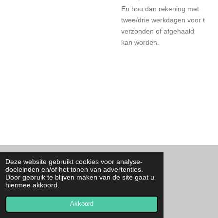
En hou dan rekening met
twee/drie werkdagen voor t
verzonden of afgehaald
kan worden.
Deze website gebruikt cookies voor analyse-
F
I
T
W
doeleinden en/of het tonen van advertenties.
a
n
i
h
Door gebruik te blijven maken van de site gaat u
c
s
k
a
Contact
hiermee akkoord.
e
t
T
t
© 2023 - 2026 By Josa
b
a
o
s
o
g
k
A
Akkoord
Powered by
JouwWeb
o
r
p