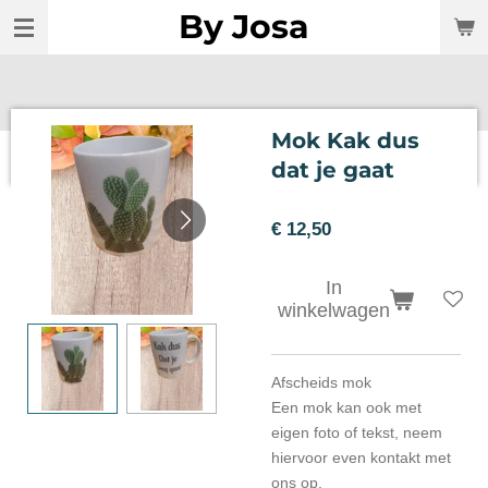
By Josa
Ga
direct
naar
de
hoofdinhoud
Mok Kak dus
dat je gaat
€ 12,50
In
winkelwagen
Afscheids mok
Een mok kan ook met
eigen foto of tekst, neem
hiervoor even kontakt met
ons op.