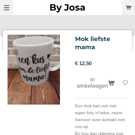
By Josa
Ga
direct
naar
de
hoofdinhoud
Mok liefste
mama
€ 12,50
In
winkelwagen
Een mok kan ook met
eigen foto of tekst, neem
hiervoor even kontakt met
ons op.
En hou dan rekening met