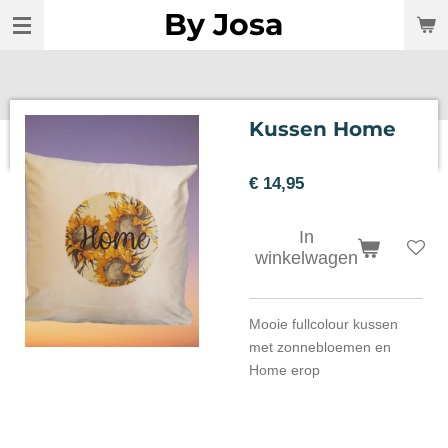
By Josa
Ga
direct
naar
de
hoofdinhoud
Kussen Home
€ 14,95
In
winkelwagen
Mooie fullcolour kussen
met zonnebloemen en
Home erop