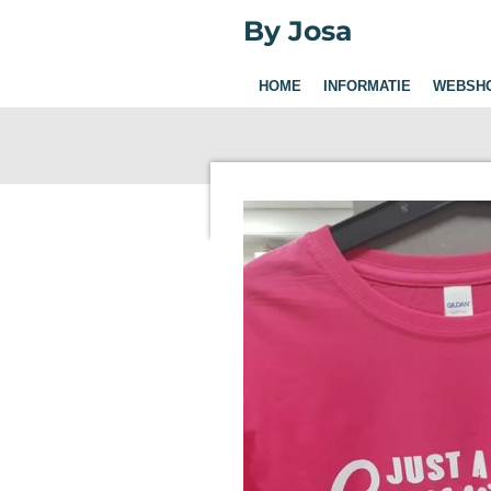
Ga
By Josa
direct
naar
HOME
INFORMATIE
WEBSH
de
hoofdinhoud