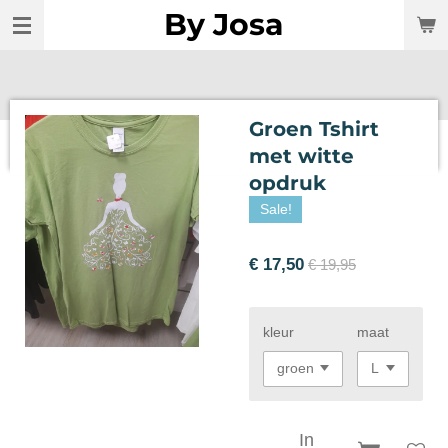
By Josa
Ga
direct
naar
de
hoofdinhoud
Groen Tshirt
met witte
opdruk
Sale!
€ 17,50
€ 19,95
kleur
maat
In