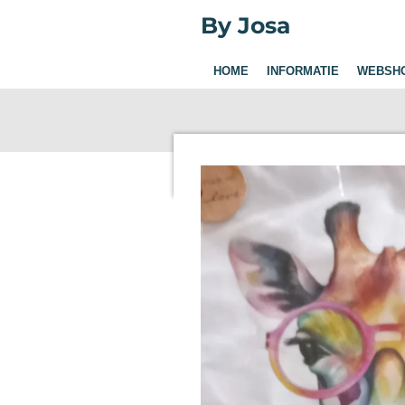
Ga
By Josa
direct
naar
HOME
INFORMATIE
WEBSH
de
hoofdinhoud