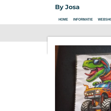
Ga
By Josa
direct
naar
HOME
INFORMATIE
WEBSH
de
hoofdinhoud