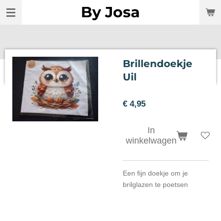
By Josa
Ga
direct
naar
de
hoofdinhoud
Brillendoekje
Uil
€ 4,95
In
winkelwagen
Een fijn doekje om je
brilglazen te poetsen