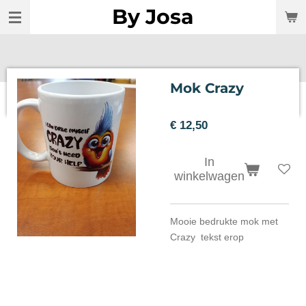
By Josa
Ga
direct
naar
de
hoofdinhoud
Mok Crazy
€ 12,50
In
winkelwagen
Mooie bedrukte mok met
Crazy tekst erop