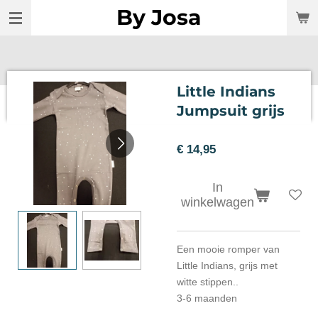
By Josa
Ga
direct
naar
de
hoofdinhoud
Little Indians
Jumpsuit grijs
€ 14,95
In
winkelwagen
Een mooie romper van
Little Indians, grijs met
witte stippen..
3-6 maanden