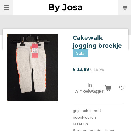
By Josa
Ga
direct
naar
de
hoofdinhoud
Cakewalk
jogging broekje
Sale!
€ 12,99
€ 19,99
In
winkelwagen
grijs achtig met
neonkleuren
Maat 68
Strepen aan de zijkant