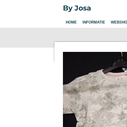
Ga
By Josa
direct
naar
HOME
INFORMATIE
WEBSHO
de
hoofdinhoud