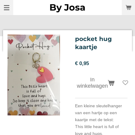
By Josa
Ga
direct
naar
de
hoofdinhoud
pocket hug
kaartje
€ 0,95
In
winkelwagen
Een kleine sleutelhanger
van een hartje op een
kaartje met de tekst:
This little heart is full of
love and hugs.