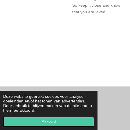
So keep it close and know
that you are loved..
Deze website gebruikt cookies voor analyse-
F
I
T
W
doeleinden en/of het tonen van advertenties.
a
n
i
h
Door gebruik te blijven maken van de site gaat u
c
s
k
a
Contact
hiermee akkoord.
e
t
T
t
© 2023 - 2026 By Josa
b
a
o
s
o
g
k
A
Akkoord
Powered by
JouwWeb
o
r
p