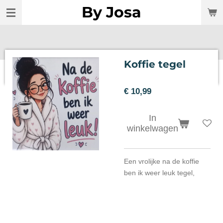
By Josa
Ga
direct
naar
de
hoofdinhoud
Koffie tegel
€ 10,99
In
winkelwagen
Een vrolijke na de koffie
ben ik weer leuk tegel,