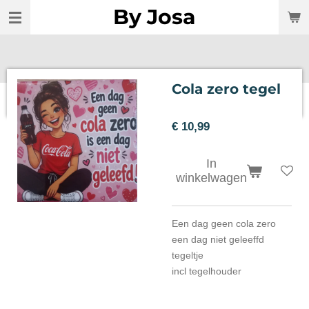
By Josa
Ga
direct
naar
de
hoofdinhoud
Cola zero tegel
€ 10,99
In
winkelwagen
Een dag geen cola zero
een dag niet geleeffd
tegeltje
incl tegelhouder