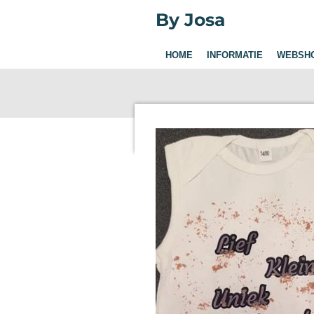
Ga
By Josa
direct
naar
HOME
INFORMATIE
WEBSH
de
hoofdinhoud