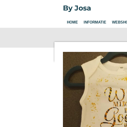
Ga
By Josa
direct
naar
HOME
INFORMATIE
WEBSH
de
hoofdinhoud