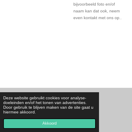
bijvoorbeeld foto en/of
naam kan dat ook, neem
even kontakt met ons op..
Deze website gebruikt cookies voor analyse-
F
I
T
W
doeleinden en/of het tonen van advertenties.
a
n
i
h
Door gebruik te blijven maken van de site gaat u
c
s
k
a
Contact
hiermee akkoord.
e
t
T
t
© 2023 - 2026 By Josa
b
a
o
s
o
g
k
A
Akkoord
Powered by
JouwWeb
o
r
p