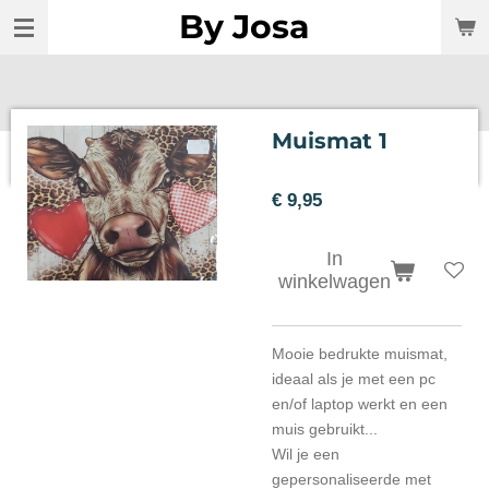
By Josa
Ga
direct
naar
de
hoofdinhoud
Muismat 1
€ 9,95
In
winkelwagen
Mooie bedrukte muismat,
ideaal als je met een pc
en/of laptop werkt en een
muis gebruikt...
Wil je een
gepersonaliseerde met