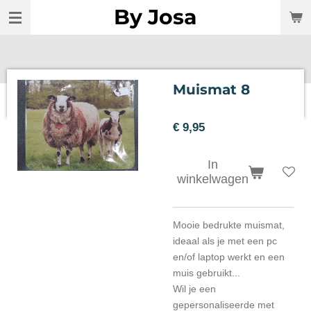
By Josa
Ga
direct
naar
de
hoofdinhoud
Muismat 8
€ 9,95
In
winkelwagen
Mooie bedrukte muismat,
ideaal als je met een pc
en/of laptop werkt en een
muis gebruikt...
Wil je een
gepersonaliseerde met