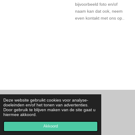
bijvoorbeeld foto en/of
naam kan dat ook, neem
even kontakt met ons op..
Deze website gebruikt cookies voor analyse-
F
I
T
W
doeleinden en/of het tonen van advertenties.
a
n
i
h
Door gebruik te blijven maken van de site gaat u
c
s
k
a
Contact
hiermee akkoord.
e
t
T
t
© 2023 - 2026 By Josa
b
a
o
s
o
g
k
A
Akkoord
Powered by
JouwWeb
o
r
p