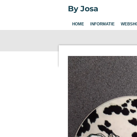
Ga
By Josa
direct
naar
HOME
INFORMATIE
WEBSH
de
hoofdinhoud