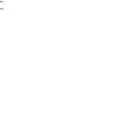
to.
n....