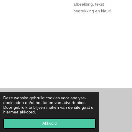
afbeelding, tekst
bedrukking en kleur!
Deze website gebruikt cookies voor analyse-
F
I
T
W
doeleinden en/of het tonen van advertenties.
a
n
i
h
Door gebruik te blijven maken van de site gaat u
c
s
k
a
Contact
hiermee akkoord.
e
t
T
t
© 2023 - 2026 By Josa
b
a
o
s
o
g
k
A
Akkoord
Powered by
JouwWeb
o
r
p